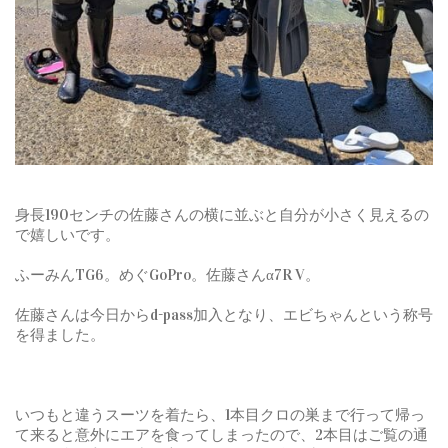
身長190センチの佐藤さんの横に並ぶと自分が小さく見えるの
で嬉しいです。
ふーみんTG6。めぐGoPro。佐藤さんα7R V。
佐藤さんは今日からd-pass加入となり、エビちゃんという称号
を得ました。
いつもと違うスーツを着たら、1本目クロの巣まで行って帰っ
て来ると意外にエアを食ってしまったので、2本目はご覧の通