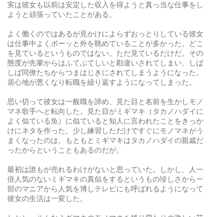
実は彼女も以前は安定した収入を得ようと真っ当な仕事をし
ようと頑張っていたことがある。
よく働くのではあるが見かけによらずおっとりしている彼女
は仕事中よくボーッと外を眺めていることが多かった。どこ
を見ているというものではない。ただ見ているだけだ。その
態度が先輩からはふてぶてしいと勘違いされてしまい、しば
しば同僚たちからつまはじきにされてしまうようになった。
居心地が悪くなり転職を繰り返すようになってしまった。
思い切って彼女は一般職を諦め、見た目と名前を生かしモノ
マネ歌手へと転向した。見た目がミギマキ（タカノハダイに
よく似ている魚）に似ていると知人に言われたことをきっか
けにネタを作った。少し練習しただけですぐにモノマネがう
まくなったのは、もともとミギマキはタカノハダイの親戚だ
ったからということもあるのだが。
最初は誰もが売れるわけがないと思っていた。しかし、人一
倍人気のないミギマキの真似をするというもの珍しさから一
部のマニアから人気を博しテレビにも呼ばれるようになって
彼女の生活は一変した。