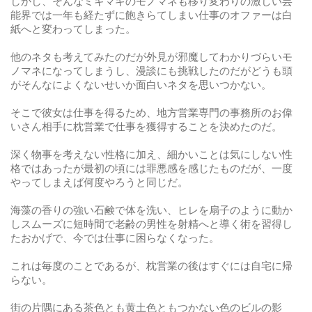
しかし、そんなミギマキのモノマネも移り変わりの激しい芸
能界では一年も経たずに飽きらてしまい仕事のオファーは白
紙へと変わってしまった。
他のネタも考えてみたのだが外見が邪魔してわかりづらいモ
ノマネになってしまうし、漫談にも挑戦したのだがどうも頭
がそんなによくないせいか面白いネタを思いつかない。
そこで彼女は仕事を得るため、地方営業専門の事務所のお偉
いさん相手に枕営業で仕事を獲得することを決めたのだ。
深く物事を考えない性格に加え、細かいことは気にしない性
格ではあったが最初の頃には罪悪感を感じたものだが、一度
やってしまえば何度やろうと同じだ。
海藻の香りの強い石鹸で体を洗い、ヒレを扇子のように動か
しスムーズに短時間で老齢の男性を射精へと導く術を習得し
たおかげで、今では仕事に困らなくなった。
これは毎度のことであるが、枕営業の後はすぐには自宅に帰
らない。
街の片隅にある茶色とも黄土色ともつかない色のビルの影