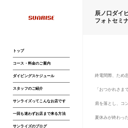
辰ノ口ダイ
フォトセミ
トップ
コース・料金のご案内
終電間際、ため
ダイビングスケジュール
スタッフのご紹介
「おつかれさま
サンライズってこんなお店です
肩を落とし、コ
一回も迷わずお店まで来る方法
夏休みが終わっ
サンライズのブログ