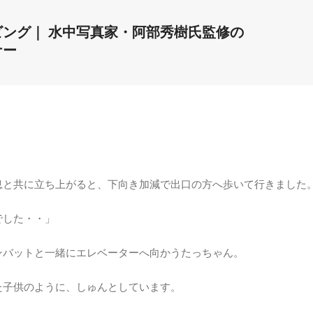
ビング｜ 水中写真家・阿部秀樹氏監修の
ナー
息と共に立ち上がると、下向き加減で出口の方へ歩いて行きました
でした・・」
ンバットと一緒にエレベーターへ向かうたっちゃん。
た子供のように、しゅんとしています。