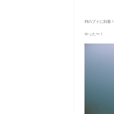
P1のブイに到着
やった〜！