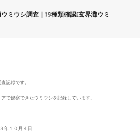
ウミウシ調査｜19種類確認[玄界灘ウミ
調査記録です。
リアで観察できたウミウシを記録しています。
２３年１０月４日