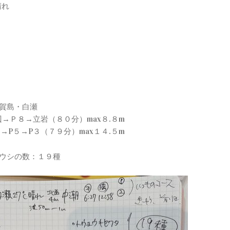
晴れ
志賀島・白瀬
→Ｐ８→立岩（８０分）max８.８m
→P５→P３（７９分）max１４.５m
ミウシの数：１９種