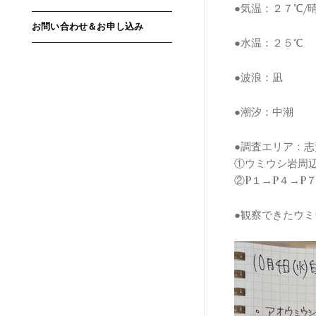
●気温：２７℃/
お問い合わせ＆お申し込み
●水温：２５℃
●波浪：凪
●潮汐：中潮
●調査エリア：
①ウミウシ岩周辺
②P１→P４→P７
●観察できたウ