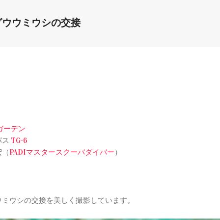
グウウミウシの交接
ガーデン
パス
TG-6
宏（
PADIマスタースクーバダイバー
）
ウミウシの交接を美しく撮影しています。