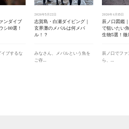
2026年5月22日
2026年4月15日
ァンダイブ
志賀島・白瀬ダイビング｜
辰ノ口図鑑
ウシ10選！
玄界灘のメバルは何メバ
で狙いたい魚
ル！？
生物5選！徹
ダイブするな
みなさん、メバルという魚を
辰ノ口でファ
ご存...
ら、...