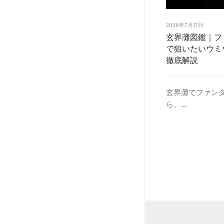
2026年7月17日
玄界灘図鑑｜フ
で狙いたいウミ
徹底解説
玄界灘でファン
ら、...